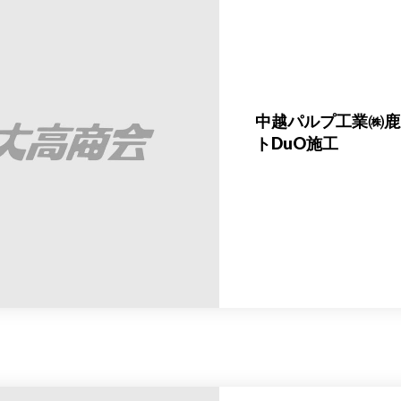
中越パルプ工業㈱鹿
トDuO施工