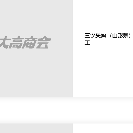
三ツ矢㈱ （山形県
工