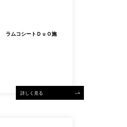
） ラムコシートＤｕＯ施
詳しく見る